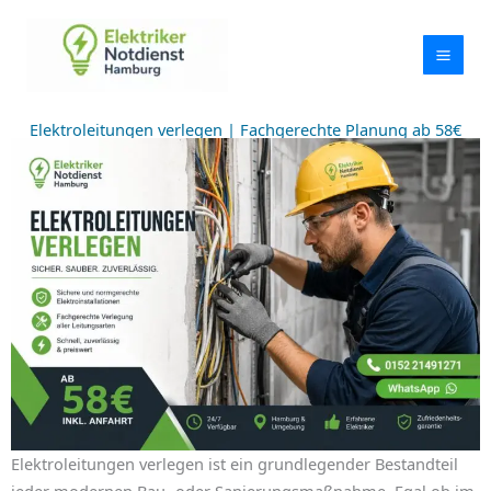
Zum
Inhalt
springen
Elektroleitungen verlegen | Fachgerechte Planung ab 58€
Elektroleitungen verlegen ist ein grundlegender Bestandteil