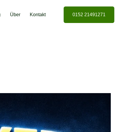
g
Über
Kontakt
0152 21491271