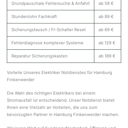
Grundpauschale Fehlersuche & Anfahrt
ab 58 €
I
Stundenlohn Fachkraft
ab 89 €
F
Sicherungstausch / FI-Schalter Reset
ab 69 €
Z
Fehlerdiagnose komplexer Systeme
ab 129 €
B
Reparatur Sicherungskasten
ab 189 €
M
Vorteile Unseres Elektriker Notdienstes für Hamburg
Finkenwerder
Die Wahl des richtigen Elektrikers bei einem
Stromausfall ist entscheidend. Unser Notdienst bietet
Ihnen eine Vielzahl an Vorteilen, die uns zum
bevorzugten Partner in Hamburg Finkenwerder machen.