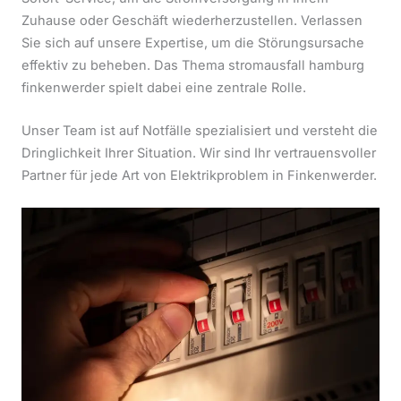
Zuhause oder Geschäft wiederherzustellen. Verlassen
Sie sich auf unsere Expertise, um die Störungsursache
effektiv zu beheben. Das Thema stromausfall hamburg
finkenwerder spielt dabei eine zentrale Rolle.
Unser Team ist auf Notfälle spezialisiert und versteht die
Dringlichkeit Ihrer Situation. Wir sind Ihr vertrauensvoller
Partner für jede Art von Elektrikproblem in Finkenwerder.