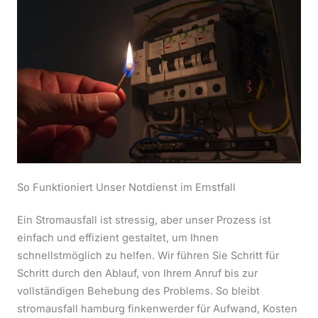
So Funktioniert Unser Notdienst im Ernstfall
Ein Stromausfall ist stressig, aber unser Prozess ist
einfach und effizient gestaltet, um Ihnen
schnellstmöglich zu helfen. Wir führen Sie Schritt für
Schritt durch den Ablauf, von Ihrem Anruf bis zur
vollständigen Behebung des Problems. So bleibt
stromausfall hamburg finkenwerder für Aufwand, Kosten