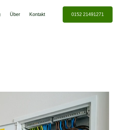
g
Über
Kontakt
0152 21491271