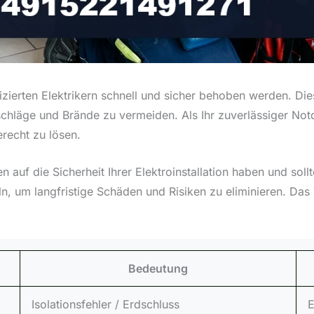
izierten Elektrikern schnell und sicher behoben werden. Die
hläge und Brände zu vermeiden. Als Ihr zuverlässiger Notdi
erecht zu lösen.
 auf die Sicherheit Ihrer Elektroinstallation haben und soll
ln, um langfristige Schäden und Risiken zu eliminieren. Das
Bedeutung
Isolationsfehler / Erdschluss
E