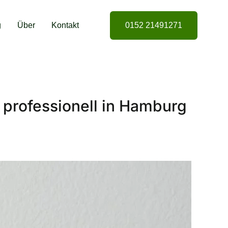
g
Über
Kontakt
0152 21491271
d professionell in Hamburg