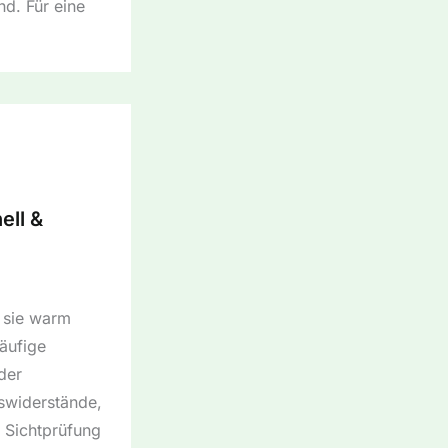
d. Für eine
ell &
n sie warm
äufige
der
swiderstände,
 Sichtprüfung