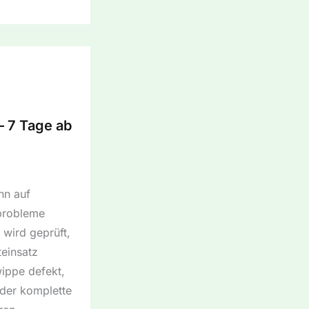
– 7 Tage ab
nn auf
probleme
 wird geprüft,
teinsatz
wippe defekt,
 der komplette