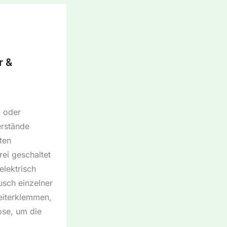
r &
- oder
rstände
ten
ei geschaltet
lektrisch
sch einzelner
Leiterklemmen,
ose, um die