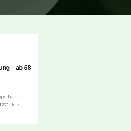
tung – ab 58
ps für die
1271 Jetzt