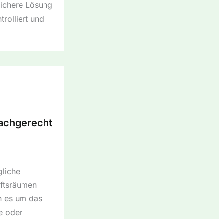
ssichere Lösung
rolliert und
fachgerecht
gliche
äftsräumen
n es um das
e oder