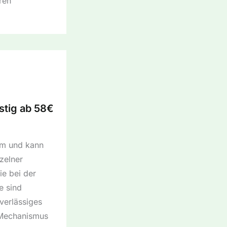
ren
stig ab 58€
lem und kann
zelner
ie bei der
e sind
verlässiges
r Mechanismus