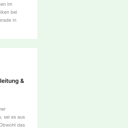
gen im
iken bei
erade in
leitung &
ner
, sei es aus
 Obwohl das